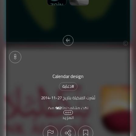
Calendar design
#
دعاية
نُشرت الفنكيلة بتاريخ
2014-11-27
تمّت مشاهدتها
962
مرة
المزيد