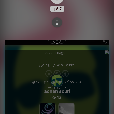
7
فن
رخصة المشاع الإبداعي
نَسب المُصنَّف - غير تجاري - منع الاشتقاق
تفاصيل الرخصة
adnan souri
12