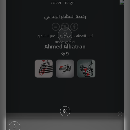
رخصة المشاع الإبداعي
نَسب المُصنَّف - غير تجاري - منع الاشتقاق
تفاصيل الرخصة
Ahmed Albatran
9