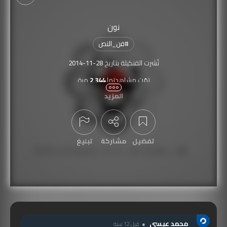
نون
#
فن_النص
نُشرت الفنكيلة بتاريخ
2014-11-28
تمّت مشاهدتها
2,344
مرة
المزيد
تفضيل
مشاركة
تبليغ
عرض التعليقات
محمد عيسى
قبل 12 سنة