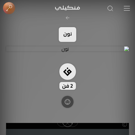
صورة الغلاف من فن
SOUFIANE Abid
نون
2
فن