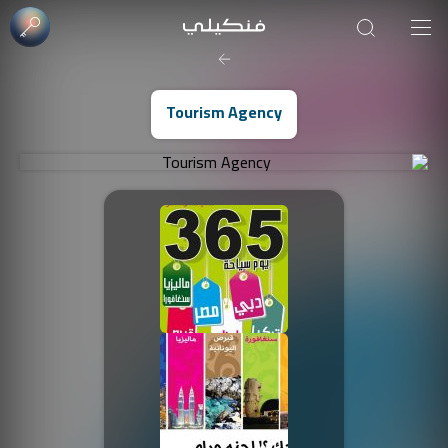
edrees Altareb
Tourism Agency
صورة الغلاف من فن
SOUFIANE Abid