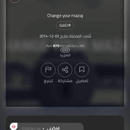
Change your mazaj
#
خلفية
نُشرت الفنكيلة بتاريخ
2014-12-03
تمّت مشاهدتها
879
مرة
المزيد
تفضيل
مشاركة
تبليغ
عرض التعليقات
فنكيلي
قبل ثانية واحدة