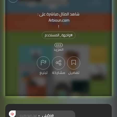
شاهد المثال مباشرة على :
Arbioun.com
!
#
واجهة_المستخدم
نُشرت الفنكيلة بتاريخ
2014-12-13
المزيد
تمّت مشاهدتها
2,040
مرة
تفضيل
مشاركة
تبليغ
عرض التعليقات
فنكيلي
قبل ثانية واحدة