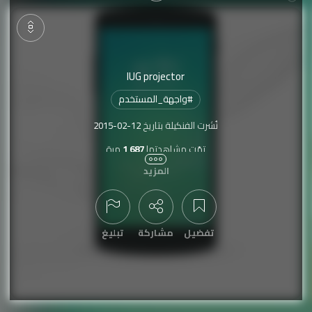
IUG projector
#
واجهة_المستخدم
نُشرت الفنكيلة بتاريخ
2015-02-12
تمّت مشاهدتها
1,687
مرة
المزيد
ميم_تطبيق
#
تصميم_شعار
#
تصميم_لوقو
#
تصميم_موقع
#
واج
عرض التعليقات
تفضيل
مشاركة
تبليغ