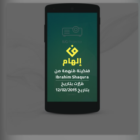
إلهام
فنكيلة مُلهمة من
Ibrahim Shaqura
هة_المستخدم
مُيّزت بتاريخ
بتاريخ 12/02/2015