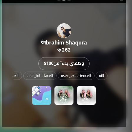
Ibrahim Shaqura
262
وظفني بدءاً من
$100
#
ui
#
user_experience
#
user_interface
#
ux
#
تص