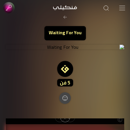
صورة الغلاف من فن
SOUFIANE Abid
Waiting For You
5
فن