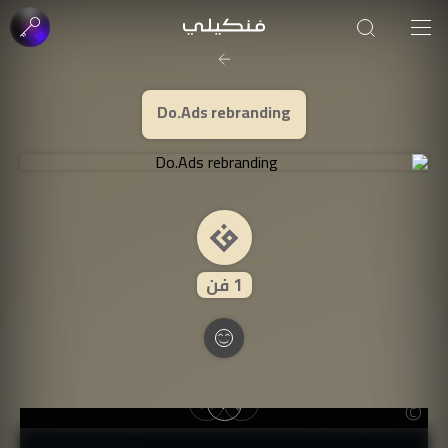
صورة الغلاف من فن
SOUFIANE Abid
Do.Ads rebranding
1
فن