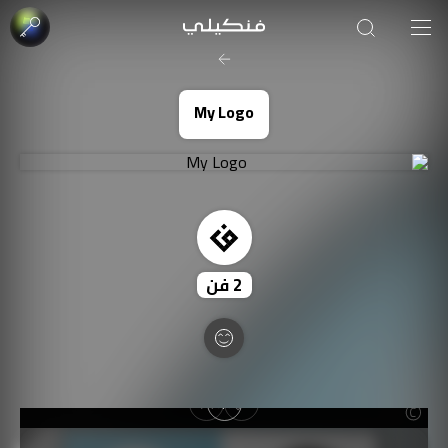
صورة الغلاف من فن
SOUFIANE Abid
My Logo
2
فن