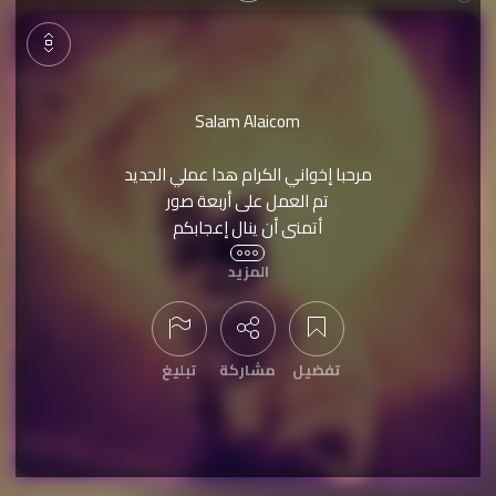
Salam Alaicom
عرض التعليقات
مرحبا إخواني الكرام هدا عملي الجديد
تم العمل على أربعة صور
أتمنى أن ينال إعجابكم
المزيد
الملحقات في الرابط التالي
[رابط]
تفضيل
#
دمج
مشاركة
تبليغ
نُشرت الفنكيلة بتاريخ
2015-03-05
تمّت مشاهدتها
1,641
مرة