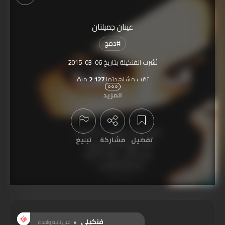
عينان جميلتان
#
دمج
نُشرت الفنكيلة بتاريخ
2015-03-06
تمّت مشاهدتها
2,127
مرة
المزيد
تفضيل
مشاركة
تبليغ
عرض التعليقات
فنكيلي
قبل ثانية واحدة