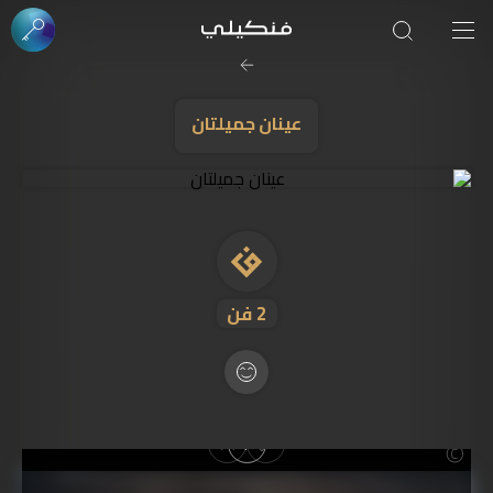
صورة الغلاف من فن
SOUFIANE Abid
عينان جميلتان
2
فن