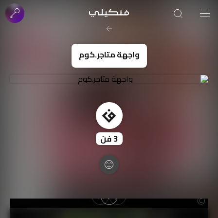
صورة الغلاف من فن
SOUFIANE Abid
واجهة متاجر.كوم
3
فن