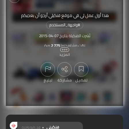
هدا أول عمل لي في موقع فنكيلي أرجو أن بعجبكم
#
واجهة_المستخدم
نُشرت الفنكيلة بتاريخ
2015-04-07
تمّت مشاهدتها
2,775
مرة
المزيد
تفضيل
مشاركة
تبليغ
عرض التعليقات
فنكيلي
قبل ثانية واحدة