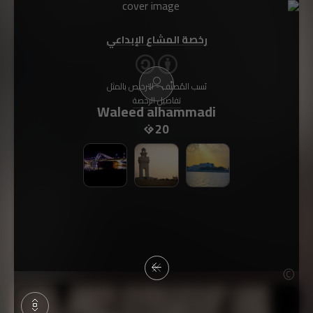
رخصة المشاع الإبداعي
نَسب المُصنَّف - الترخيص بالمثل
تفاصيل الرخصة
Waleed alhammadi
20