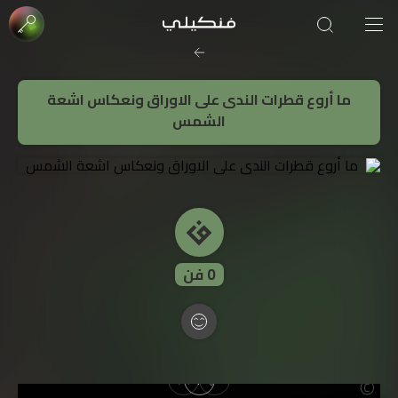
صورة الغلاف من فن
ما أروع قطرات الندى على الاوراق ونعكاس اشعة
SOUFIANE Abid
الشمس
0
فن