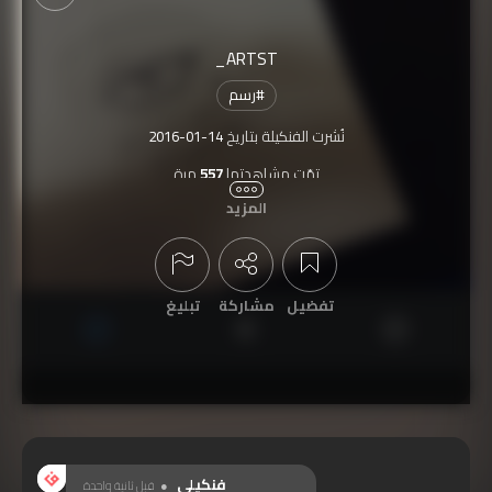
ARTST_
#
رسم
نُشرت الفنكيلة بتاريخ
2016-01-14
تمّت مشاهدتها
557
مرة
المزيد
تفضيل
مشاركة
تبليغ
عرض التعليقات
فنكيلي
قبل ثانية واحدة