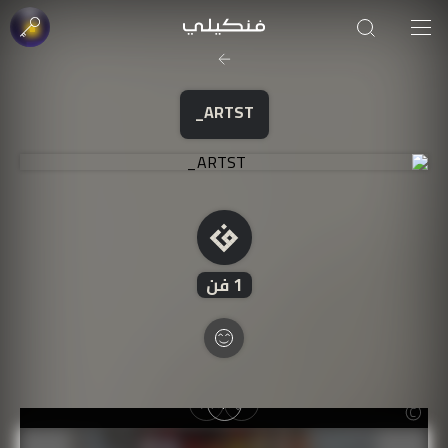
صورة الغلاف من فن
SOUFIANE Abid
ARTST_
1
فن