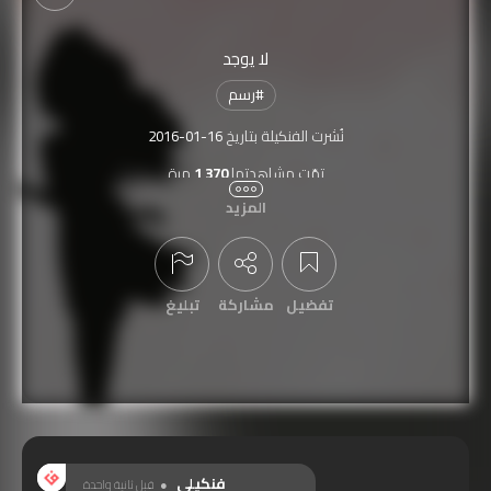
لا يوجد
#
رسم
نُشرت الفنكيلة بتاريخ
2016-01-16
تمّت مشاهدتها
1,370
مرة
المزيد
تفضيل
مشاركة
تبليغ
عرض التعليقات
فنكيلي
قبل ثانية واحدة