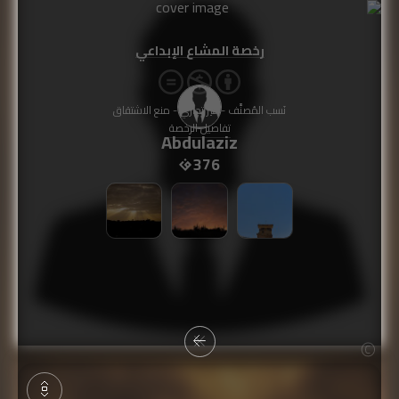
رخصة المشاع الإبداعي
نَسب المُصنَّف - غير تجاري - منع الاشتقاق
تفاصيل الرخصة
Abdulaziz
376