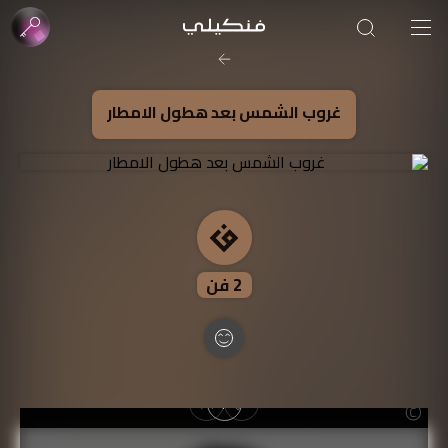
صورة الغلاف من فن
SOUFIANE Abid
غروب الشمس بعد هطول الامطار
2
فن