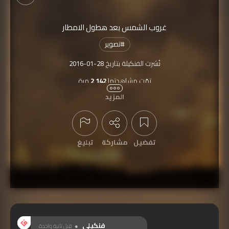
غروب الشمس بعد هطول الامطار
#
تصوير
نُشرت الفنكيلة بتاريخ
2016-01-28
تمّت مشاهدتها
2,142
مرة
المزيد
تفضيل
مشاركة
تبليغ
عرض التعليقات
فنكيلي
قبل ثانية واحدة