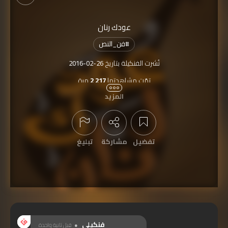
عودك رنان
#
فن_النص
نُشرت الفنكيلة بتاريخ
2016-02-26
تمّت مشاهدتها
2,217
مرة
المزيد
تفضيل
مشاركة
تبليغ
عرض التعليقات
فنكيلي
قبل ثانية واحدة