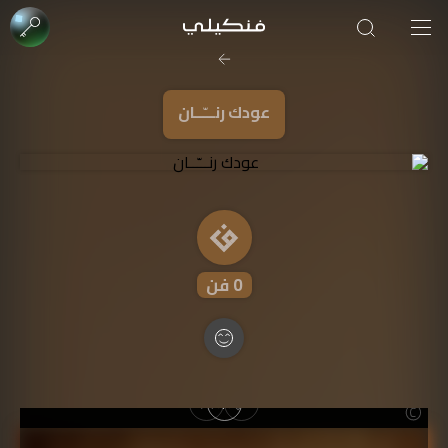
صورة الغلاف من فن
SOUFIANE Abid
عودك رنـــّــان
0
فن