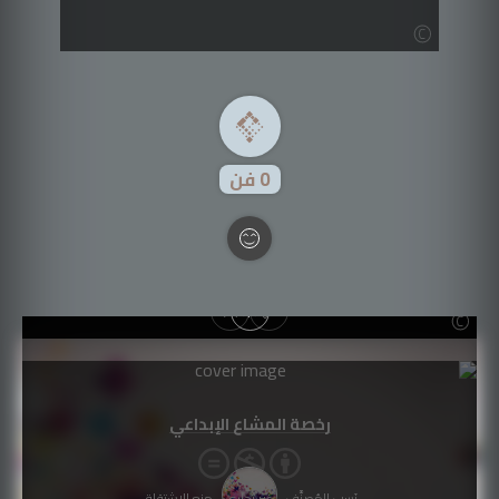
0
فن
رخصة المشاع الإبداعي
نَسب المُصنَّف - غير تجاري - منع الاشتقاق