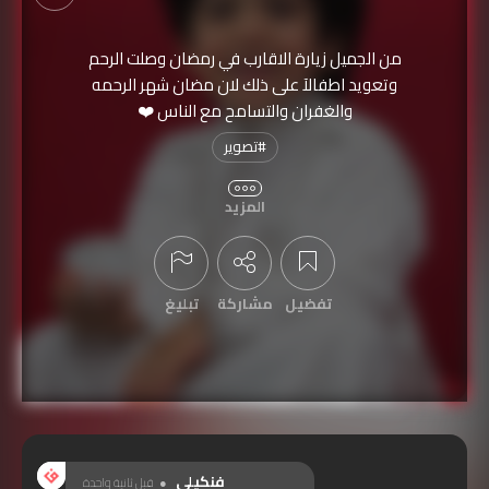
من الجميل زيارة الاقارب في رمضان وصلت الرحم
وتعويد اطفالآ على ذلك لان مضان شهر الرحمه
والغفران والتسامح مع الناس ❤️
#
تصوير
نُشرت الفنكيلة بتاريخ
2016-06-11
المزيد
تمّت مشاهدتها
2,084
مرة
مشتركة بمسابقة
روحانية رمضان بعدستك
تفضيل
مشاركة
تبليغ
عرض التعليقات
فنكيلي
قبل ثانية واحدة