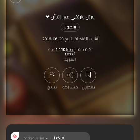
ورتل وارتقي مع القرآن ❤
#
تصوير
نُشرت الفنكيلة بتاريخ
2016-06-29
تمّت مشاهدتها
1,110
مرة
المزيد
مشتركة بمسابقة
روحانية رمضان بعدستك
تفضيل
مشاركة
تبليغ
عرض التعليقات
فنكيلي
قبل ثانية واحدة