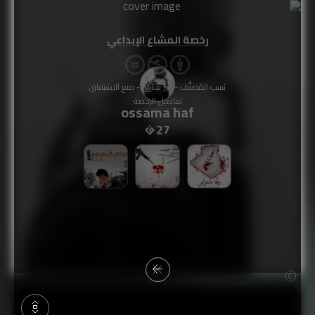
رخصة المشاع الإبداعي
نَسب المُصنَّف - غير تجاري - منع الاشتقاق
تفاصيل الرخصة
ossama haf
27