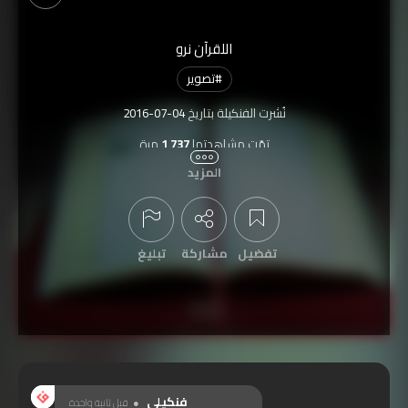
اللقرآن نرو
#
تصوير
نُشرت الفنكيلة بتاريخ
2016-07-04
تمّت مشاهدتها
1,737
مرة
المزيد
تفضيل
مشاركة
تبليغ
عرض التعليقات
فنكيلي
قبل ثانية واحدة