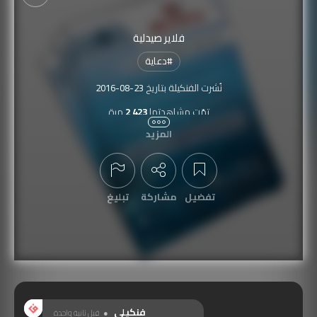
فلاير صيدلية
#
دعاية
نُشرت الفنكيلة بتاريخ
2016-08-23
تمّت مشاهدتها
2,423
مرة
المزيد
تفضيل
مشاركة
تبليغ
عرض التعليقات
فنكيلي
قبل ثانية واحدة