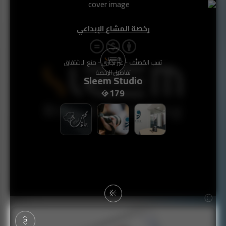
رخصة المشاع الإبداعي
نَسب المُصنَّف - غير تجاري - منع الاشتقاق
تفاصيل الرخصة
Sleem Studio
179