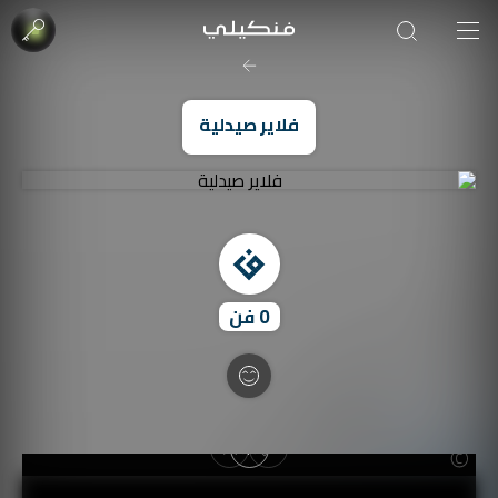
صورة الغلاف من فن
SOUFIANE Abid
فلاير صيدلية
0
فن