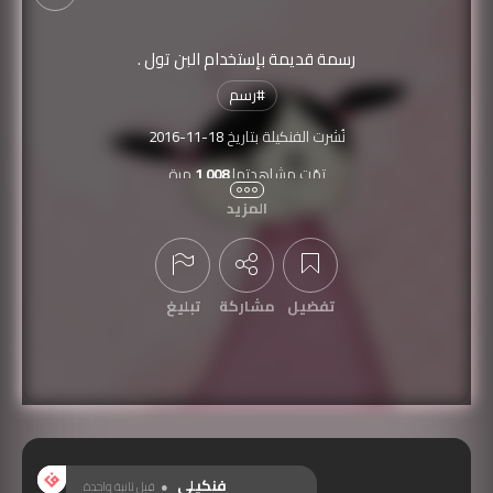
رسمة قديمة بإستخدام البن تول .
#
رسم
نُشرت الفنكيلة بتاريخ
2016-11-18
تمّت مشاهدتها
1,008
مرة
المزيد
تفضيل
مشاركة
تبليغ
عرض التعليقات
فنكيلي
قبل ثانية واحدة