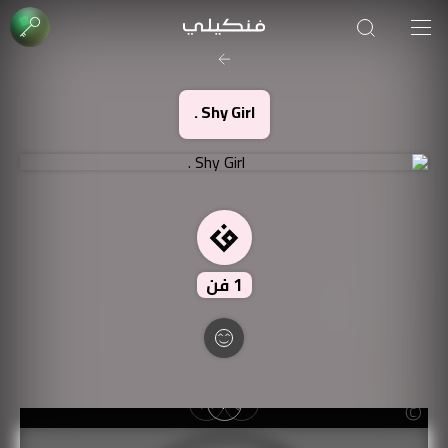
صورة الغلاف من فن
SOUFIANE Abid
Shy Girl .
1
فن