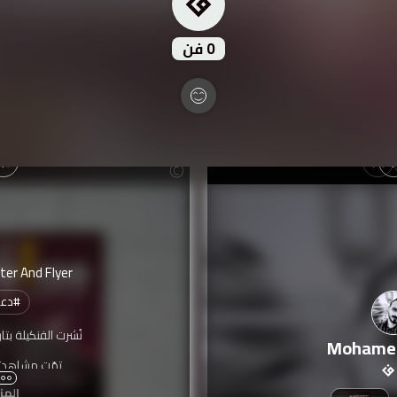
0
فن
ter And Flyer
#
دعا
نُشرت الفنكيلة بتا
Mohame
تمّت مشاهدت
المز