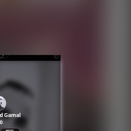
d Gamal
0