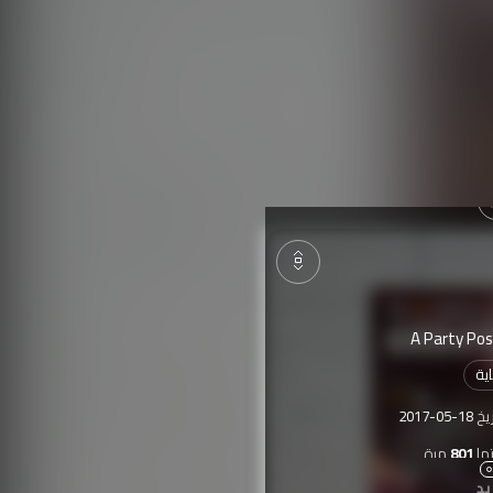
A Party Pos
ية
ريخ
2017-05-18
ها
801
مرة
يد