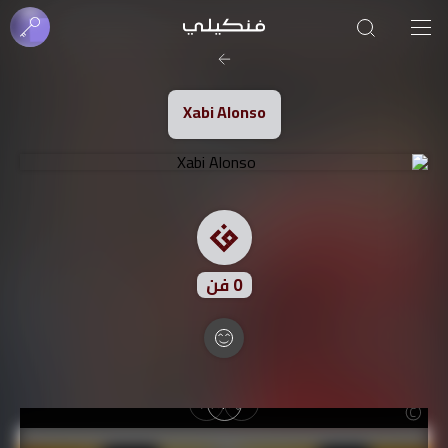
صورة الغلاف من فن
SOUFIANE Abid
Xabi Alonso
0
فن