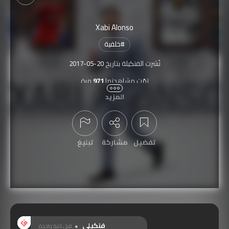
Xabi Alonso
#
خلفية
نُشرت الفنكيلة بتاريخ
2017-05-20
تمّت مشاهدتها
971
مرة
المزيد
تفضيل
مشاركة
تبليغ
عرض التعليقات
فنكيلي
قبل ثانية واحدة