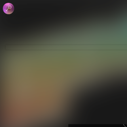
 الإبداعي
جاري - منع الاشتقاق
لرخصة