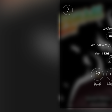
جوردن
م
ريخ
2017-05-21
ا
1,826
مرة
يد
كة
تبليغ