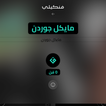
رخصة المشاع
مايكل جوردن
نَسب المُصنَّف - غير ت
تفاصيل ا
0
فن