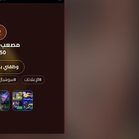
مصعب 
50
وظفني بدء
#
الإعلانات
#
سوشيال_