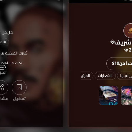
مايكل 
شريف
#
رس
2
نُشرت الفنكيلة بتا
اً من
$10
تمّت مشاهدته
المز
ميديا
#
شعارات
#
كرتون
#
مصمم
#
مونتاج
تفضيل
مشار
عرض التعليقات