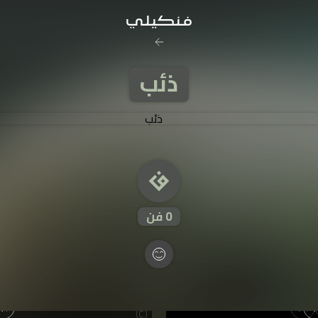
رخصة المشاع
ذئب
نَسب المُصنَّف - غير ت
تفاصيل ا
0
فن