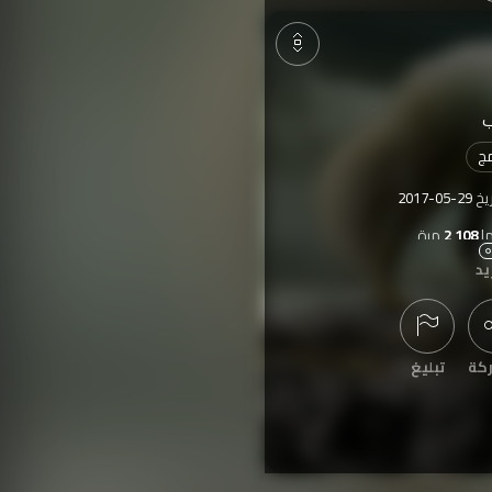
ب
ج
ريخ
2017-05-29
ا
2,108
مرة
يد
كة
تبليغ