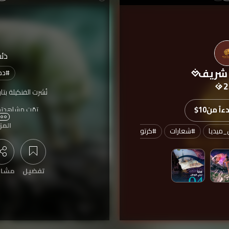
ذئ
شريف
#
دم
2
نُشرت الفنكيلة بتا
اً من
$10
تمّت مشاهدته
المز
ميديا
#
شعارات
#
كرتون
#
مصمم
#
مونتاج
تفضيل
مشار
عرض التعليقات