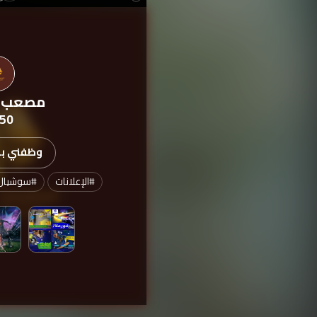
مصعب 
50
وظفني بدء
#
الإعلانات
#
سوشيال_