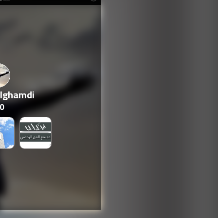
lghamdi
0