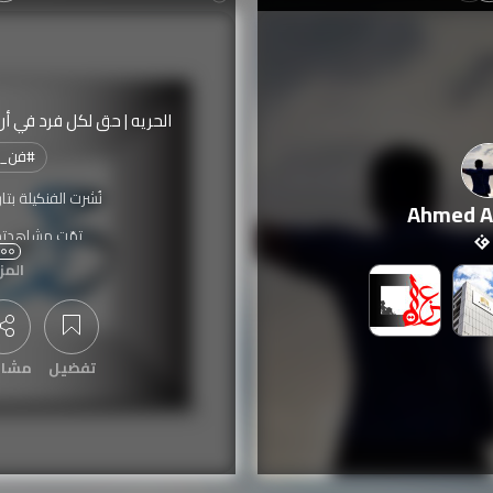
الحريه | حق لكل فرد في أن
#
فن_ا
نُشرت الفنكيلة بتا
Ahmed A
تمّت مشاهدته
المز
تفضيل
مشار
عرض التعليقات