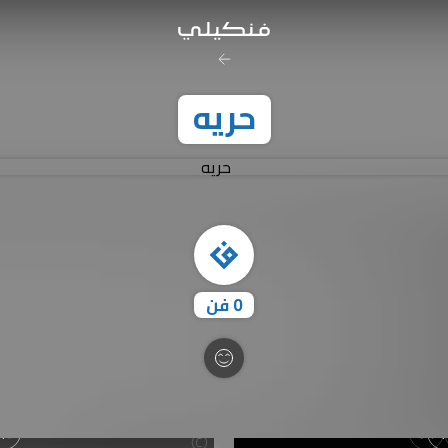
رخصة المشاع
حريه
نَسب المُصنَّف - غير ت
تفاصيل ا
0
فن