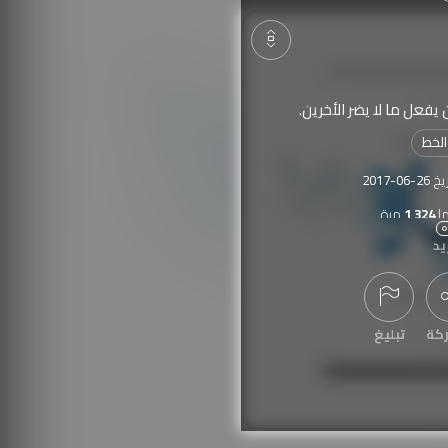
 يفعل ما لا يضر الأخرين.
لخط
ريخ
2017-06-26
ا
1,324
مرة
يد
كة
تبليغ