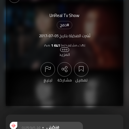
UnReal Tv Show
#
دمج
نُشرت الفنكيلة بتاريخ
2017-07-05
تمّت مشاهدتها
1,641
مرة
المزيد
تفضيل
مشاركة
تبليغ
عرض التعليقات
فنكيلي
قبل ثانية واحدة