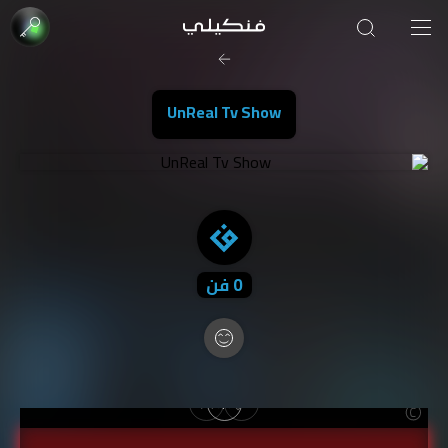
صورة الغلاف من فن
SOUFIANE Abid
UnReal Tv Show
0
فن