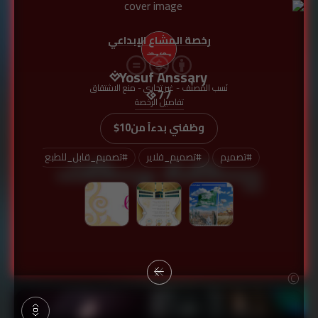
رخصة المشاع الإبداعي
Yosuf Anssary
نَسب المُصنَّف - غير تجاري - منع الاشتقاق
77
تفاصيل الرخصة
وظفني بدءاً من
$10
#
تصميم
#
تصميم_فلاير
#
تصميم_قابل_للطبع
#
تصمي