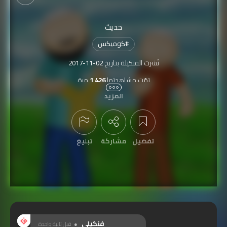
حديث
#
كوميكس
نُشرت الفنكيلة بتاريخ
2017-11-02
تمّت مشاهدتها
1,426
مرة
المزيد
تفضيل
مشاركة
تبليغ
عرض التعليقات
فنكيلي
قبل ثانية واحدة