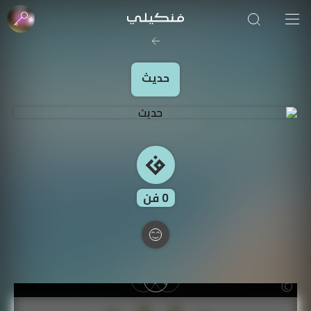
صورة الغلاف من فن
SOUFIANE Abid
حديث
0
فن