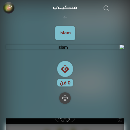
صورة الغلاف من فن
SOUFIANE Abid
islam
0
فن