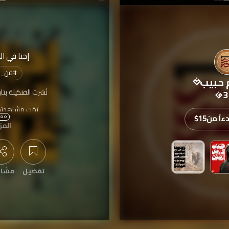
إحنا في الد
#
فن_ا
 حبيب
نُشرت الفنكيلة بتا
3
تمّت مشاهدته
اً من
$15
المز
تفضيل
مشار
عرض التعليقات