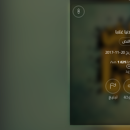
نيا غلابا
لنص
ريخ
2017-11-20
ا
1,625
مرة
يد
كة
تبليغ