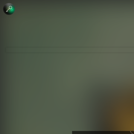
 الإبداعي
جاري - منع الاشتقاق
لرخصة