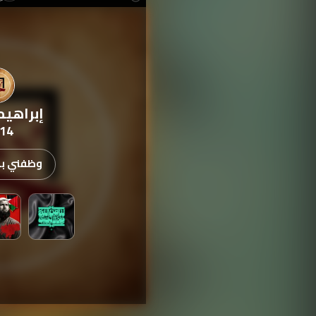
إبراهيم
14
وظفني بدء