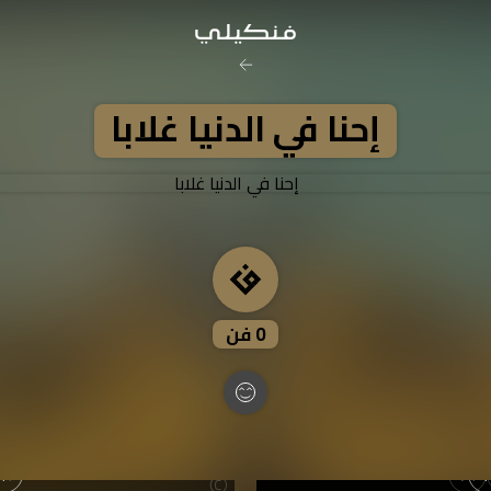
رخصة المشاع
إحنا في الدنيا غلابا
نَسب المُصنَّف - غير ت
تفاصيل ا
0
فن