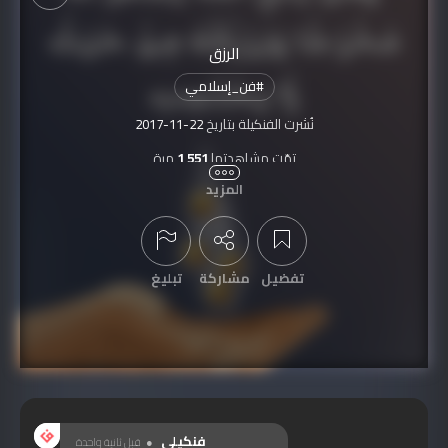
الرزق
#
فن_إسلامي
نُشرت الفنكيلة بتاريخ
2017-11-22
تمّت مشاهدتها
1,551
مرة
المزيد
تفضيل
مشاركة
تبليغ
عرض التعليقات
فنكيلي
قبل ثانية واحدة