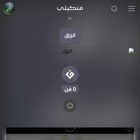
صورة الغلاف من فن
SOUFIANE Abid
الرزق
0
فن