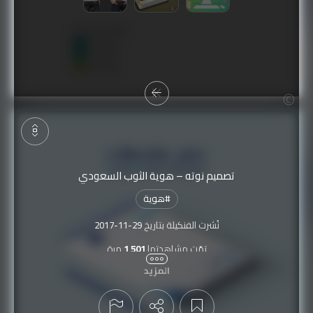
تصميم نوته – هوية الثوب السعودي
#
هوية
نُشرت الفنكيلة بتاريخ
2017-11-29
تمّت مشاهدتها
1,501
مرة
المزيد