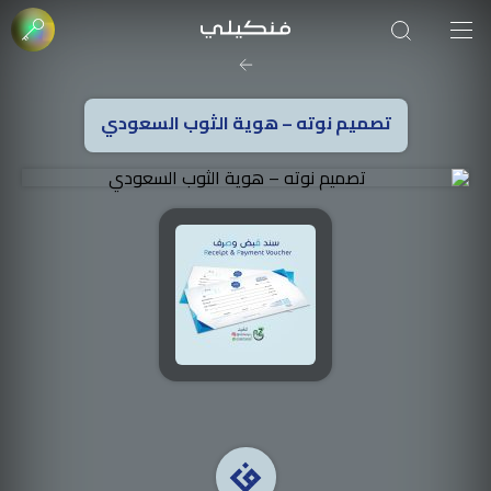
تصميم نوته – هوية الثوب السعودي
صورة الغلاف من فن
SOUFIANE Abid