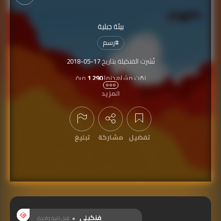
بيئة جبلية
#
رسم
نُشرت الفنكيلة بتاريخ
2018-05-17
تمّت مشاهدتها
1,290
مرة
المزيد
تفضيل
مشاركة
تبليغ
عرض التعليقات
فنكيلي
قبل ثانية واحدة