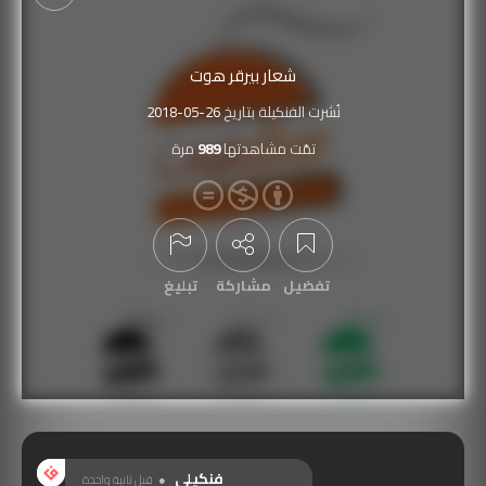
شعار بيرقر هوت
نُشرت الفنكيلة بتاريخ
2018-05-26
تمّت مشاهدتها
989
مرة
تفضيل
مشاركة
تبليغ
عرض التعليقات
فنكيلي
قبل ثانية واحدة