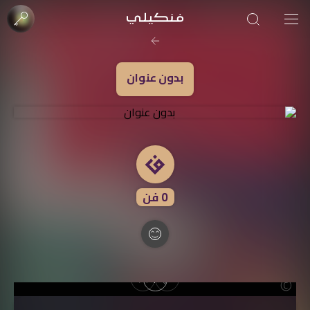
صورة الغلاف من فن
SOUFIANE Abid
بدون عنوان
0
فن