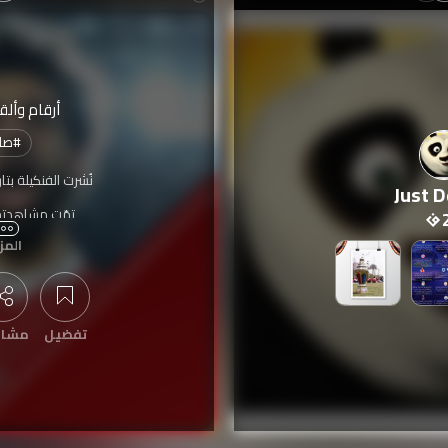
أرقام وأل
#
صل
نُشرت الفنكيلة بتا
Just 
تمّت مشاهدته
المز
تفضيل
مشار
عرض التعليقات