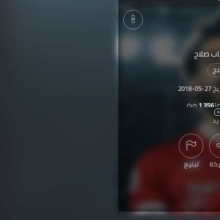
قاب صلاح
اح
ريخ
2018-05-27
ا
1,356
مرة
يد
كة
تبليغ