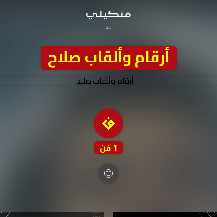
رخصة المشاع
أرقام وألقاب صلاح
نَسب المُصنَّف - غير ت
تفاصيل ا
1
فن