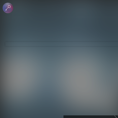
 الإبداعي
جاري - منع الاشتقاق
لرخصة