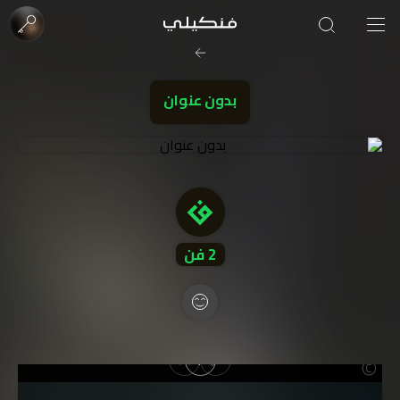
صورة الغلاف من فن
SOUFIANE Abid
بدون عنوان
2
فن