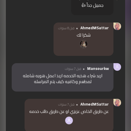
جمييل جداً 👍
AhmedMSattar
قبل 8 سنوات
شكرا لك
Mansourkw
قبل 7 سنوات
اريد شراء هذيه الخدمه اريذ اعمل هويه شامله
لمطعم وكافيه كيف يتم المراسله
AhmedMSattar
قبل 7 سنوات
عن طريق الخاص عزيزي او عن طريق طلب خدمه