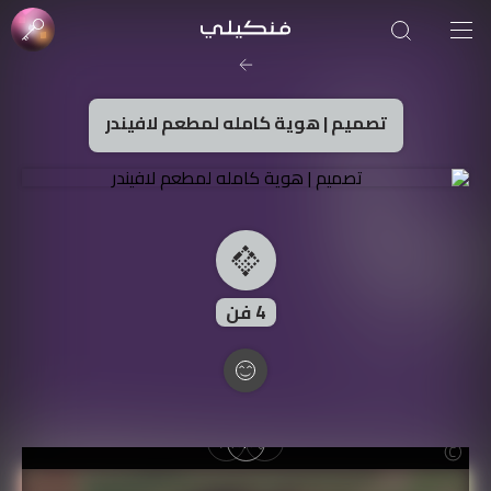
صورة الغلاف من فن
SOUFIANE Abid
تصميم | هوية كامله لمطعم لافيندر
4
فن