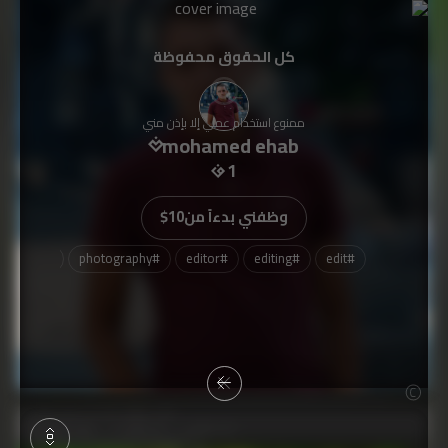
كل الحقوق محفوظة
ممنوع استخدام عملي إلا بإذن مني
mohamed ehab
1
وظفني بدءاً من
$10
otoshop
#
photography
#
editor
#
editing
#
edit
#