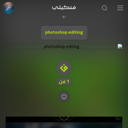
صورة الغلاف من فن
SOUFIANE Abid
photoshop editing
1
فن