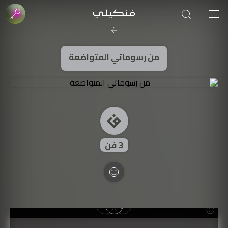
صورة الغلاف من فن
SOUFIANE Abid
من رسوماتي المتواضعة
3
فن