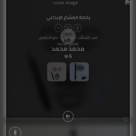
رخصة المشاع الإبداعي
نَسب المُصنَّف - غير تجاري - منع الاشتقاق
تفاصيل الرخصة
محمد محمد
6