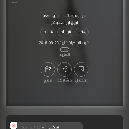
من رسوماتي المتواضعة
ارجو ان تعجبكم
#
art
#
رسام
#
رسم
نُشرت الفنكيلة بتاريخ
2018-08-28
تمّت مشاهدتها
1,282
مرة
المزيد
تفضيل
مشاركة
تبليغ
عرض التعليقات
فنكيلي
قبل ثانية واحدة