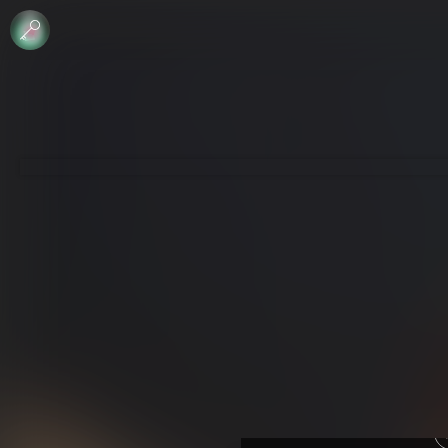
 محفوظة
ي إلا بإذن مني