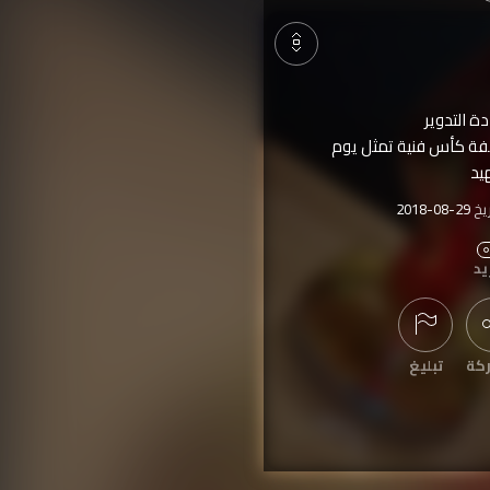
ة التدوير
حفة كأس فنية تمثل يوم
يد
ريخ
2018-08-29
ها
802
مرة
يد
كة
تبليغ