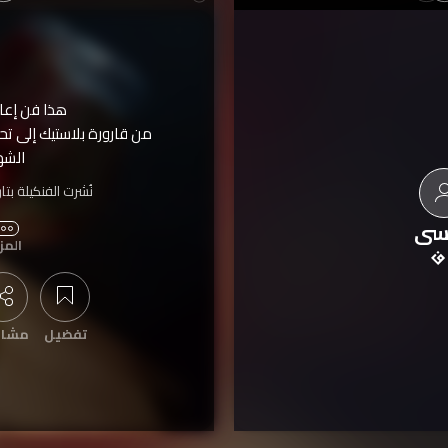
هذا فن إعاد
من قارورة بلاستيك إلى ت
الشه
نُشرت الفنكيلة بتا
تمّت مشاهدت
سى
المز
تفضيل
مشار
عرض التعليقات