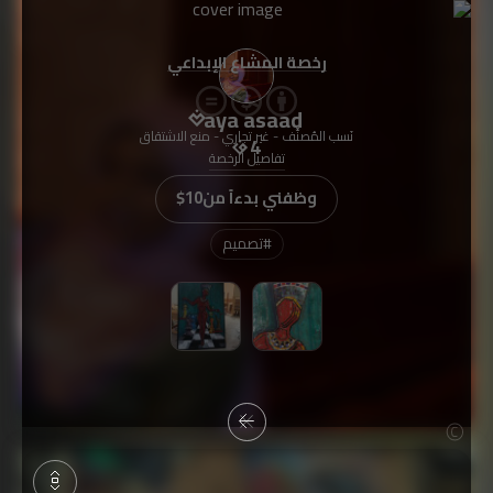
رخصة المشاع الإبداعي
aya asaad
نَسب المُصنَّف - غير تجاري - منع الاشتقاق
4
تفاصيل الرخصة
وظفني بدءاً من
$10
#
تصميم