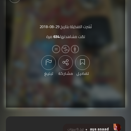
نُشرت الفنكيلة بتاريخ
2018-08-29
تمّت مشاهدتها
634
مرة
عرض التعليقات
تفضيل
مشاركة
تبليغ
aya asaad
قبل 8 سنوات