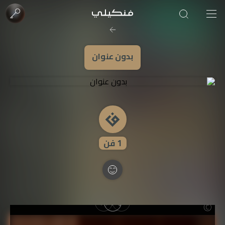
صورة الغلاف من فن
SOUFIANE Abid
بدون عنوان
1
فن