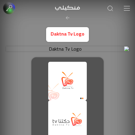
edrees Altareb
Daktna Tv Logo
صورة الغلاف من فن
SOUFIANE Abid