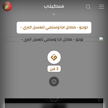
صورة الغلاف من فن
SOUFIANE Abid
لوجو - مناحل اجا وسلمي للعسل البري -
3
فن