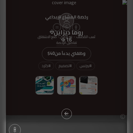
رخصة المشاع الإبداعي
روما ديزاين
نَسب المُصنَّف - غير تجاري - منع الاشتقاق
16
تفاصيل الرخصة
وظفني بدءاً من
$40
#
بيزنس
#
تصميم
#
كارد