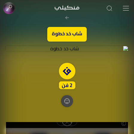
صورة الغلاف من فن
SOUFIANE Abid
شاب خد خطوة
2
فن