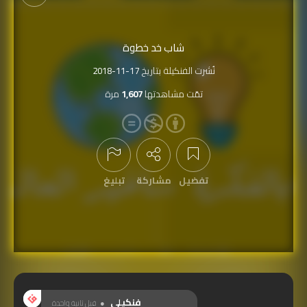
شاب خد خطوة
نُشرت الفنكيلة بتاريخ
2018-11-17
تمّت مشاهدتها
1,607
مرة
تفضيل
مشاركة
تبليغ
عرض التعليقات
فنكيلي
قبل ثانية واحدة