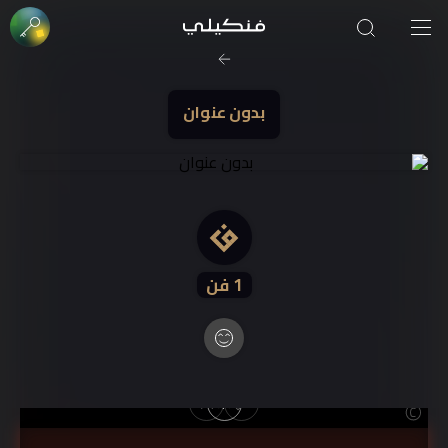
صورة الغلاف من فن
SOUFIANE Abid
بدون عنوان
1
فن